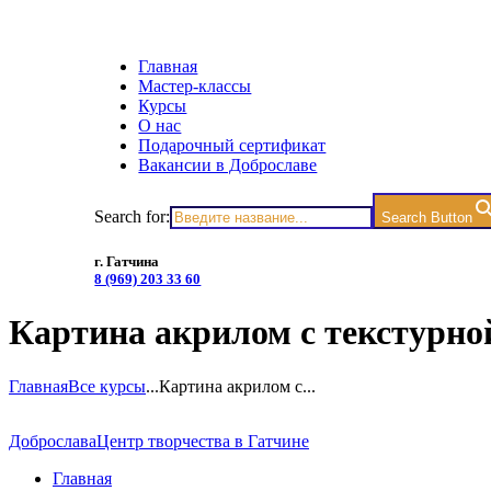
Главная
Мастер-классы
Курсы
О нас
Подарочный сертификат
Вакансии в Доброславе
Search for:
Search Button
г. Гатчина
8 (969) 203 33 60
Картина акрилом с текстурной
Главная
Все курсы
...
Картина акрилом с...
Доброслава
Центр творчества в Гатчине
Главная