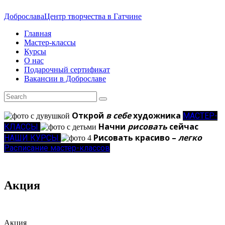
Доброслава
Центр творчества в Гатчине
Главная
Мастер-классы
Курсы
О нас
Подарочный сертификат
Вакансии в Доброславе
Открой
в себе
художника
МАСТЕР-
Начни
рисовать
сейчас
КЛАССЫ
Рисовать красиво –
легко
НАШИ КУРСЫ
Расписание мастер-классов
Акция
Акция