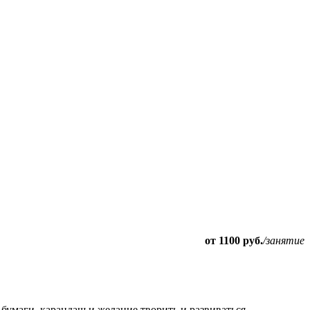
от 1100 руб.
/занятие
бумаги, карандаш и желание творить и развиваться.