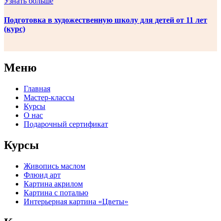
Узнать больше
Подготовка в художественную школу для детей от 11 лет
(курс)
Меню
Главная
Мастер-классы
Курсы
О нас
Подарочный сертификат
Курсы
Живопись маслом
Флюид арт
Картина акрилом
Картина с поталью
Интерьерная картина «Цветы»